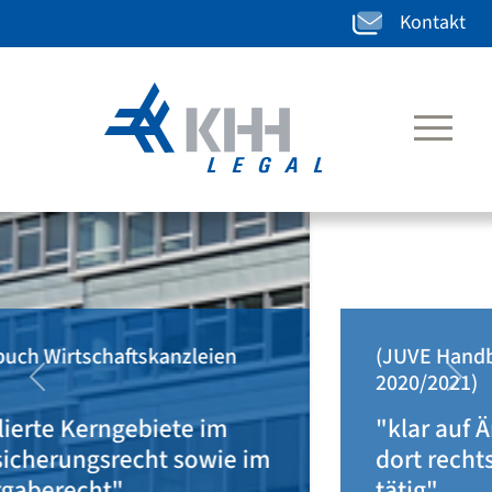
Kontakt
(JUVE Handbuch Wirtschaftskanzleien
2020/2021)
zurück
weit
"klar auf Ärzteseite positioniert u.
dort rechtsgebietsübergreifend
tätig"