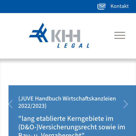
Kontakt
(JUVE Handbuch Wirtschaftskanzleien
2022/2023)
zurück
weit
"lang etablierte Kerngebiete im
(D&O-)Versicherungsrecht sowie im
Bau- u. Vergaberecht"