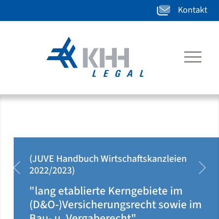
Kontakt
(JUVE Handbuch Wirtschaftskanzleien
2020/2021)
zurück
weit
"klar auf Ärzteseite positioniert u.
dort rechtsgebietsübergreifend
tätig"