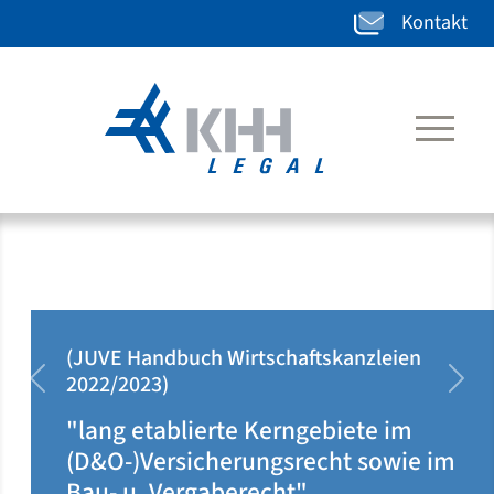
Kontakt
(JUVE Handbuch Wirtschaftskanzleien
2020/2021)
zurück
weit
"klar auf Ärzteseite positioniert u.
dort rechtsgebietsübergreifend
tätig"