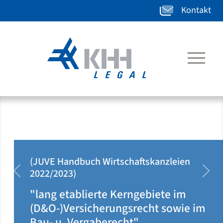
Kontakt
(JUVE Handbuch Wirtschaftskanzleien
2020/2021)
zurück
weit
"klar auf Ärzteseite positioniert u.
dort rechtsgebietsübergreifend
tätig"