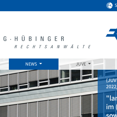
S
NEWS
JUVE
(JUV
2022
"la
im 
sow