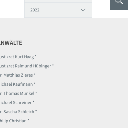
Suc
2022
ANWÄLTE
ustizrat Kurt Haag *
ustizrat Raimund Hübinger *
r. Matthias Zieres *
ichael Kaufmann *
r. Thomas Münkel *
ichael Schreiner *
r. Sascha Schleich *
hilip Christian *