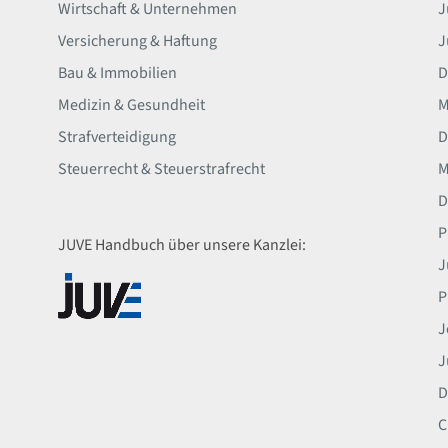
Wirtschaft & Unternehmen
J
Versicherung & Haftung
J
Bau & Immobilien
D
Medizin & Gesundheit
M
Strafverteidigung
D
Steuerrecht & Steuerstrafrecht
M
D
P
JUVE Handbuch über unsere Kanzlei:
J
P
J
J
D
C