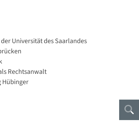
der Universität des Saarlandes
rbrücken
k
 als Rechtsanwalt
g Hübinger
Suc