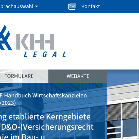
prachauswahl
Kontakt
FORMULARE
WEBAKTE
tschaftskanzleien
te Kerngebiete
weiter
icherungsrecht
 u.