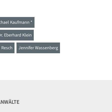
chael Kaufmann *
Dr. Eberhard Klein
h Resch
Jennifer Wassenberg
ANWÄLTE