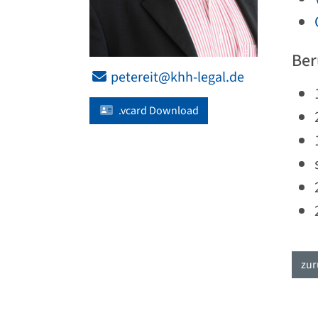
Ber
petereit@khh-legal.de
.vcard Download
zur