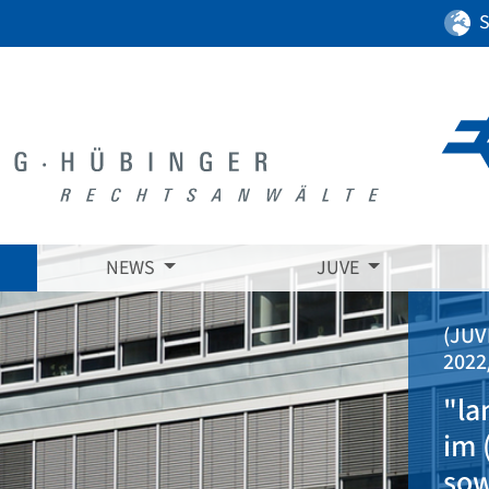
S
NEWS
JUVE
(JUVE Handbuch Wir
2022/2023)
"lang etablier
im (D&O-)Vers
sowie im Bau-