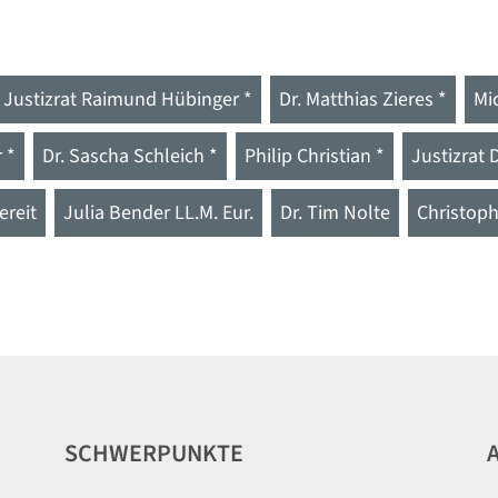
Justizrat Raimund Hübinger *
Dr. Matthias Zieres *
Mi
 *
Dr. Sascha Schleich *
Philip Christian *
Justizrat 
ereit
Julia Bender LL.M. Eur.
Dr. Tim Nolte
Christop
SCHWERPUNKTE