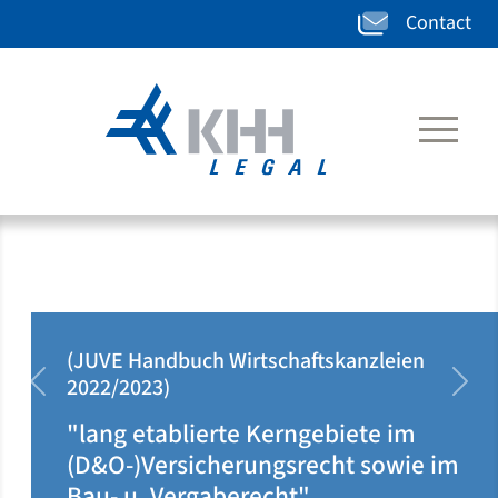
Contact
(JUVE Handbuch Wirtschaftskanzleien
2020/2021)
zurück
weit
"klar auf Ärzteseite positioniert u.
im
dort rechtsgebietsübergreifend
tätig"